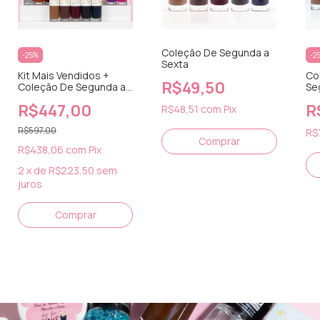
Coleção De Segunda a
-
25
%
-
2
Sexta
Kit Mais Vendidos +
Co
R$49,50
Coleção De Segunda a
Se
Sexta
R$447,00
R
R$48,51
com
Pix
R$597,00
R$
R$438,06
com
Pix
2
x
de
R$223,50
sem
juros