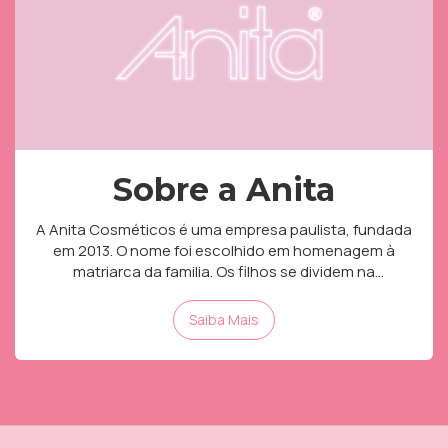
Sobre a Anita
A Anita Cosméticos é uma empresa paulista, fundada
em 2013. O nome foi escolhido em homenagem à
matriarca da familia. Os filhos se dividem na
adminsitração da empresa. A empresa iniciou as
atividades e é muito conhecida pelos esmaltes de alta
Saiba Mais
qualidade, durabilidade e variedade. A Anita lançou
gradativamente a linha de maquiagem. Hoje possui
uma linha completa. Os produtos Anita são
encontrados nas melhores perfumarias, lojas de
cosméticos e farmácias, e-commerce e marketplaces
do Brasil.