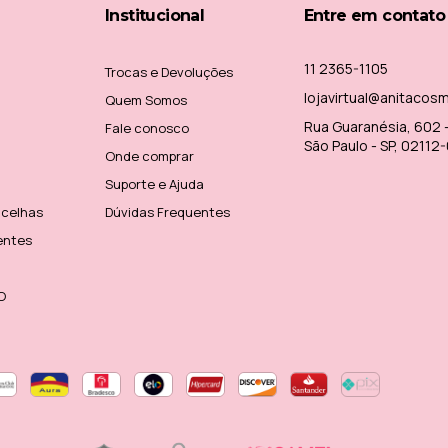
Institucional
Entre em contato
11 2365-1105
Trocas e Devoluções
lojavirtual@anitacos
Quem Somos
Rua Guaranésia, 602 - 
Fale conosco
São Paulo - SP, 02112
Onde comprar
Suporte e Ajuda
ncelhas
Dúvidas Frequentes
entes
O