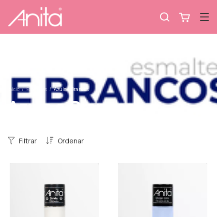
Início
/
Esmaltes
/
Azuis e Brancos
Azuis e Brancos
Filtrar
Ordenar