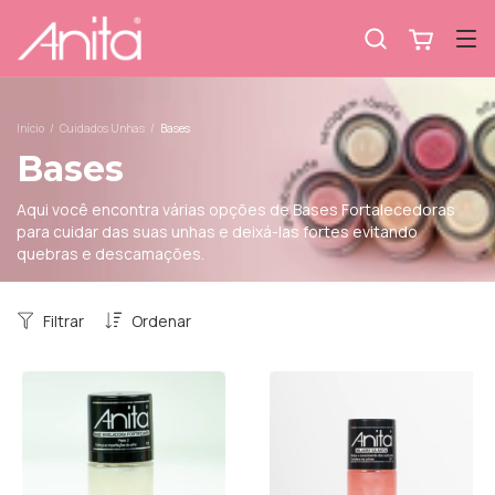
Início
/
Cuidados Unhas
/
Bases
Bases
Aqui você encontra várias opções de Bases Fortalecedoras
para cuidar das suas unhas e deixá-las fortes evitando
quebras e descamações.
Filtrar
Ordenar