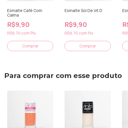
Esmalte Café Com
Esmalte Sol De Vit D
Es
Calma
R$9,90
R$9,90
R
R$9,70
com
Pix
R$9,70
com
Pix
R$
Para comprar com esse produto