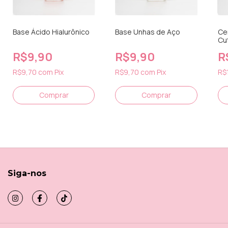
Base Ácido Hialurônico
Base Unhas de Aço
Ce
Cu
R$9,90
R$9,90
R
R$9,70
com
Pix
R$9,70
com
Pix
R$
Siga-nos