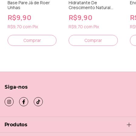
Base Pare Já de Roer
Hidratante De
En
Unhas
Crescimento Natural
das Unhas
R$9,90
R$9,90
R
R$9,70
com
Pix
R$9,70
com
Pix
R$
Siga-nos
Produtos