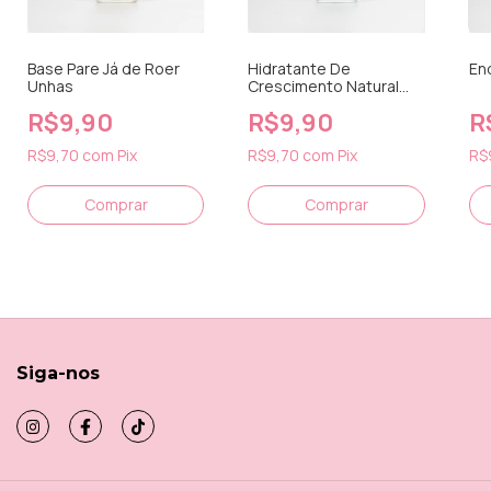
Base Pare Já de Roer
Hidratante De
En
Unhas
Crescimento Natural
das Unhas
R$9,90
R$9,90
R
R$9,70
com
Pix
R$9,70
com
Pix
R$
Siga-nos