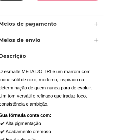
Meios de pagamento
Meios de envio
Descrição
O esmalte META DO TRI é um marrom com 
toque sútil de roxo, moderno, inspirado na 
determinação de quem nunca para de evoluir.
Um tom versátil e refinado que traduz foco, 
consistência e ambição.
Sua fórmula conta com:
 ✔️ Alta pigmentação
 ✔️ Acabamento cremoso
 ✔️ Fácil aplicação