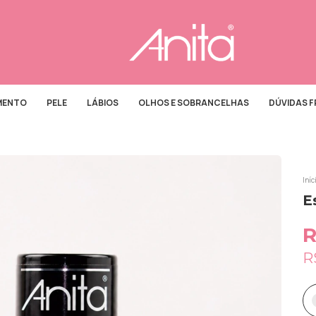
MENTO
PELE
LÁBIOS
OLHOS E SOBRANCELHAS
DÚVIDAS 
Iníc
E
R
R