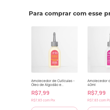
Para comprar com esse p
e de
Amolecedor de Cutículas -
Amolecedor d
eo de Algodão
Óleo de Algodão e
40ml
Melaleuca
R$7,99
R$7,99
x
R$7,83
com
Pix
R$7,83
com
Pi