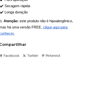
 ✔️ Secagem rápida
 ✔️ Longa duração
⚠️ 
Atenção:
 este produto não é hipoalergênico, 
mas há uma versão FREE, 
clique aqui para 
conhecer.
Compartilhar
Facebook
Twitter
Pinterest