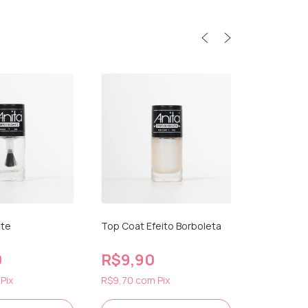
nte
Top Coat Efeito Borboleta
Cera Hidra
0
R$9,90
Cutículas
R$12,3
Pix
R$9,70
com
Pix
R$12,05
c