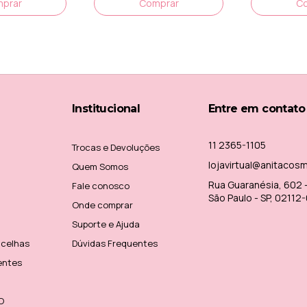
Institucional
Entre em contato
11 2365-1105
Trocas e Devoluções
lojavirtual@anitacos
Quem Somos
Rua Guaranésia, 602 - 
Fale conosco
São Paulo - SP, 02112
Onde comprar
Suporte e Ajuda
ncelhas
Dúvidas Frequentes
entes
O