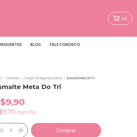
(
0
)
FREQUENTES
BLOG
FALE CONOSCO
io
/
Esmaltes
/
Coleção De Segunda a Sexta
/
Esmalte Meta Do Tri
smalte Meta Do Tri
$9,90
$9,70
com
Pix