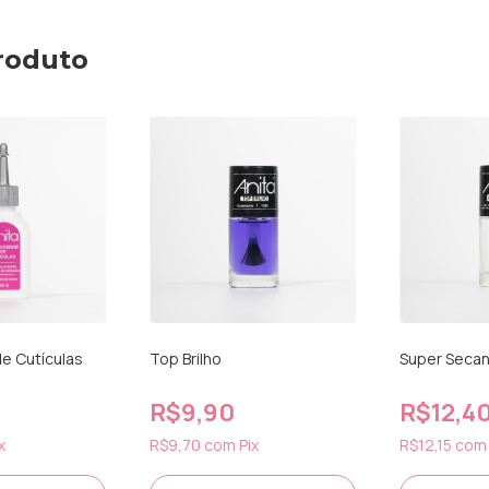
roduto
e Cutículas
Top Brilho
Super Seca
R$9,90
R$12,4
x
R$9,70
com
Pix
R$12,15
com