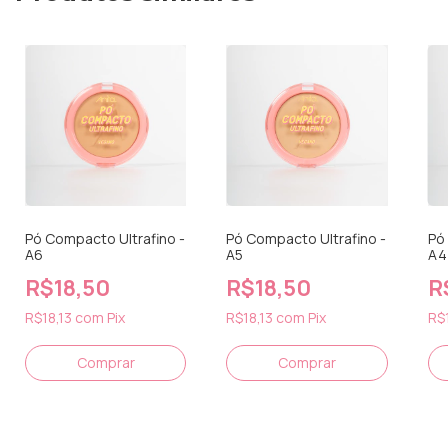
Pó Compacto Ultrafino -
Pó Compacto Ultrafino -
Pó
A6
A5
A4
R$18,50
R$18,50
R
R$18,13
com
Pix
R$18,13
com
Pix
R$