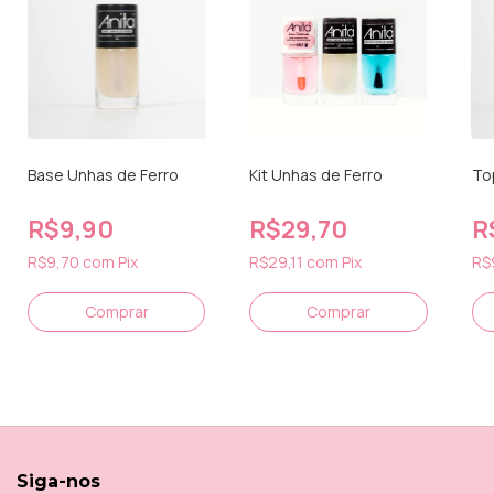
Base Unhas de Ferro
Kit Unhas de Ferro
Top
R$9,90
R$29,70
R
R$9,70
com
Pix
R$29,11
com
Pix
R$
Siga-nos